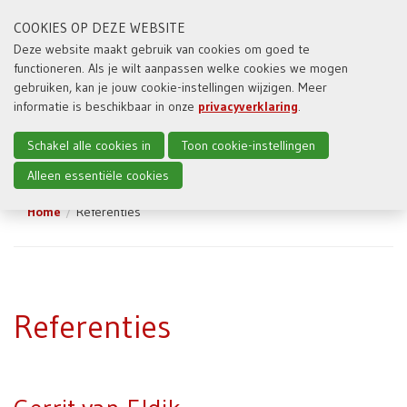
COOKIES OP DEZE WEBSITE
Deze website maakt gebruik van cookies om goed te
functioneren. Als je wilt aanpassen welke cookies we mogen
Toggl
gebruiken, kan je jouw cookie-instellingen wijzigen. Meer
naviga
informatie is beschikbaar in onze
privacyverklaring
.
Schakel alle cookies in
Toon cookie-instellingen
Alleen essentiële cookies
Home
Referenties
Referenties