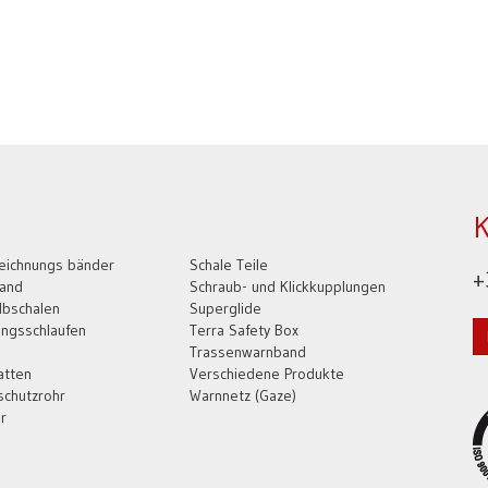
K
eichnungs bänder
Schale Teile
+
band
Schraub- und Klickkupplungen
lbschalen
Superglide
ngsschlaufen
Terra Safety Box
Trassenwarnband
atten
Verschiedene Produkte
schutzrohr
Warnnetz (Gaze)
r