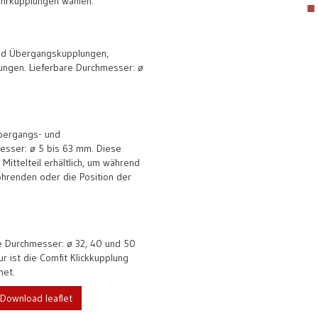
ohrkupplungen wählen:
und Übergangskupplungen,
ungen. Lieferbare Durchmesser: ø
Übergangs- und
esser: ø 5 bis 63 mm. Diese
ittelteil erhältlich, um während
hrenden oder die Position der
re Durchmesser: ø 32, 40 und 50
r ist die Comfit Klickkupplung
net.
Download leaflet