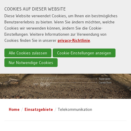
COOKIES AUF DIESER WEBSITE
Diese Website verwendet Cookies, um Ihnen ein bestmögliches
Benutzererlebnis zu bieten. Wenn Sie ändern möchten, welche
Toggl
Cookies wir verwenden können, ändern Sie die Cookie-
naviga
Einstellungen. Weitere Informationen zur Verwendung von
Cookies finden Sie in unserer
privacy-Richtlinie
.
Alle Cookies zulassen
Cookie-Einstellungen anzeigen
Nur Notwendige Cookies
Home
Einsatzgebiete
Telekommunikation